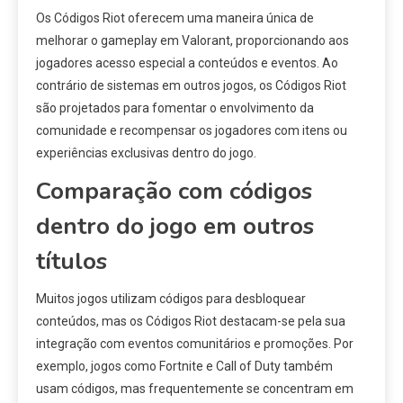
Os Códigos Riot oferecem uma maneira única de
melhorar o gameplay em Valorant, proporcionando aos
jogadores acesso especial a conteúdos e eventos. Ao
contrário de sistemas em outros jogos, os Códigos Riot
são projetados para fomentar o envolvimento da
comunidade e recompensar os jogadores com itens ou
experiências exclusivas dentro do jogo.
Comparação com códigos
dentro do jogo em outros
títulos
Muitos jogos utilizam códigos para desbloquear
conteúdos, mas os Códigos Riot destacam-se pela sua
integração com eventos comunitários e promoções. Por
exemplo, jogos como Fortnite e Call of Duty também
usam códigos, mas frequentemente se concentram em