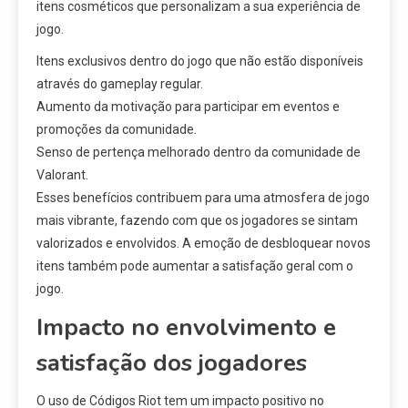
itens cosméticos que personalizam a sua experiência de
jogo.
Itens exclusivos dentro do jogo que não estão disponíveis
através do gameplay regular.
Aumento da motivação para participar em eventos e
promoções da comunidade.
Senso de pertença melhorado dentro da comunidade de
Valorant.
Esses benefícios contribuem para uma atmosfera de jogo
mais vibrante, fazendo com que os jogadores se sintam
valorizados e envolvidos. A emoção de desbloquear novos
itens também pode aumentar a satisfação geral com o
jogo.
Impacto no envolvimento e
satisfação dos jogadores
O uso de Códigos Riot tem um impacto positivo no