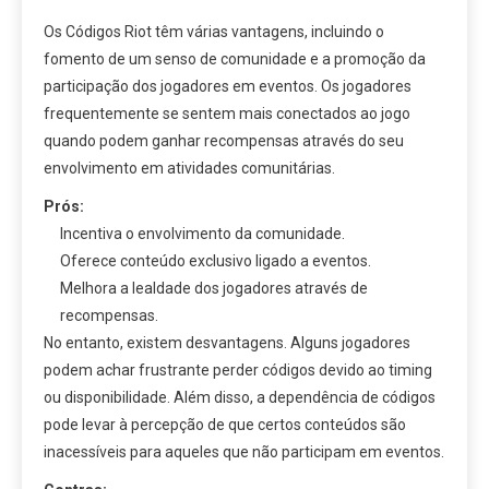
Os Códigos Riot têm várias vantagens, incluindo o
fomento de um senso de comunidade e a promoção da
participação dos jogadores em eventos. Os jogadores
frequentemente se sentem mais conectados ao jogo
quando podem ganhar recompensas através do seu
envolvimento em atividades comunitárias.
Prós:
Incentiva o envolvimento da comunidade.
Oferece conteúdo exclusivo ligado a eventos.
Melhora a lealdade dos jogadores através de
recompensas.
No entanto, existem desvantagens. Alguns jogadores
podem achar frustrante perder códigos devido ao timing
ou disponibilidade. Além disso, a dependência de códigos
pode levar à percepção de que certos conteúdos são
inacessíveis para aqueles que não participam em eventos.