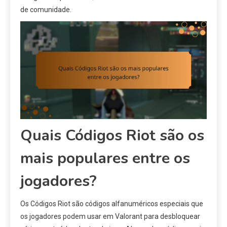
de comunidade.
Quais Códigos Riot são os
mais populares entre os
jogadores?
Os Códigos Riot são códigos alfanuméricos especiais que
os jogadores podem usar em Valorant para desbloquear