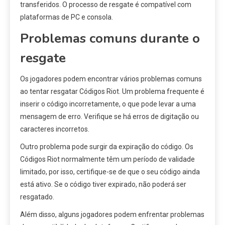
transferidos. O processo de resgate é compatível com
plataformas de PC e consola.
Problemas comuns durante o
resgate
Os jogadores podem encontrar vários problemas comuns
ao tentar resgatar Códigos Riot. Um problema frequente é
inserir o código incorretamente, o que pode levar a uma
mensagem de erro. Verifique se há erros de digitação ou
caracteres incorretos.
Outro problema pode surgir da expiração do código. Os
Códigos Riot normalmente têm um período de validade
limitado, por isso, certifique-se de que o seu código ainda
está ativo. Se o código tiver expirado, não poderá ser
resgatado.
Além disso, alguns jogadores podem enfrentar problemas