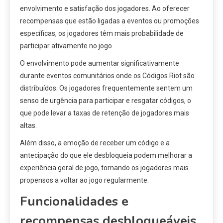
envolvimento e satisfação dos jogadores. Ao oferecer
recompensas que estão ligadas a eventos ou promoções
específicas, os jogadores têm mais probabilidade de
participar ativamente no jogo.
O envolvimento pode aumentar significativamente
durante eventos comunitários onde os Códigos Riot são
distribuídos. Os jogadores frequentemente sentem um
senso de urgência para participar e resgatar códigos, o
que pode levar a taxas de retenção de jogadores mais
altas.
Além disso, a emoção de receber um código e a
antecipação do que ele desbloqueia podem melhorar a
experiência geral de jogo, tornando os jogadores mais
propensos a voltar ao jogo regularmente.
Funcionalidades e
recompensas desbloqueáveis