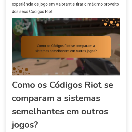
experiência de jogo em Valorant e tirar o máximo proveito
dos seus Códigos Riot.
Como os Códigos Riot se
comparam a sistemas
semelhantes em outros
jogos?