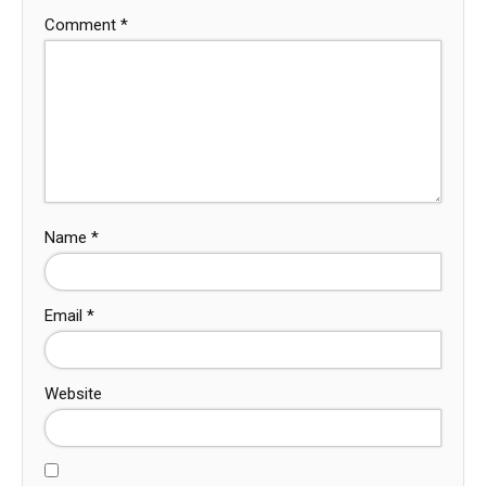
Comment
*
Name
*
Email
*
Website