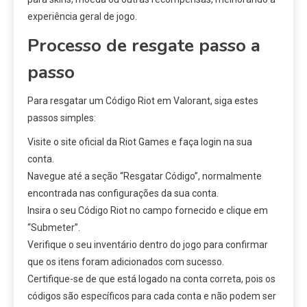
experiência geral de jogo.
Processo de resgate passo a
passo
Para resgatar um Código Riot em Valorant, siga estes
passos simples:
Visite o site oficial da Riot Games e faça login na sua
conta.
Navegue até a seção “Resgatar Código”, normalmente
encontrada nas configurações da sua conta.
Insira o seu Código Riot no campo fornecido e clique em
“Submeter”.
Verifique o seu inventário dentro do jogo para confirmar
que os itens foram adicionados com sucesso.
Certifique-se de que está logado na conta correta, pois os
códigos são específicos para cada conta e não podem ser