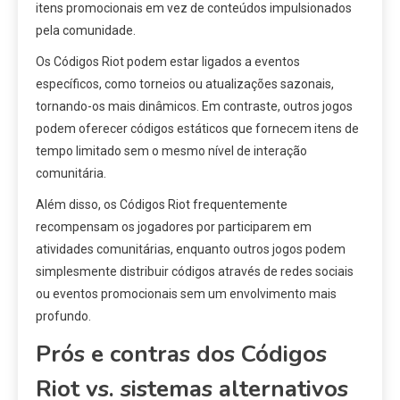
itens promocionais em vez de conteúdos impulsionados
pela comunidade.
Os Códigos Riot podem estar ligados a eventos
específicos, como torneios ou atualizações sazonais,
tornando-os mais dinâmicos. Em contraste, outros jogos
podem oferecer códigos estáticos que fornecem itens de
tempo limitado sem o mesmo nível de interação
comunitária.
Além disso, os Códigos Riot frequentemente
recompensam os jogadores por participarem em
atividades comunitárias, enquanto outros jogos podem
simplesmente distribuir códigos através de redes sociais
ou eventos promocionais sem um envolvimento mais
profundo.
Prós e contras dos Códigos
Riot vs. sistemas alternativos