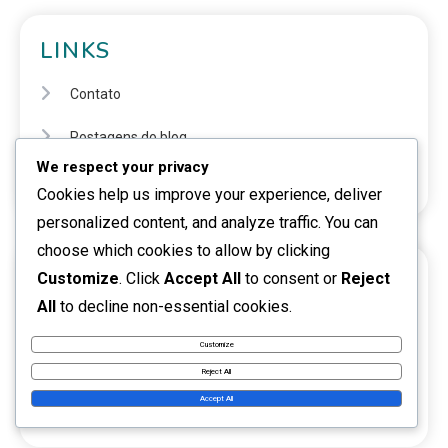
LINKS
Contato
Postagens do blog
We respect your privacy
Sobre
Cookies help us improve your experience, deliver
personalized content, and analyze traffic. You can
choose which cookies to allow by clicking
CATEGORIAS
Customize
. Click
Accept All
to consent or
Reject
All
to decline non-essential cookies.
Cartões de Presente de VALORANT Points
Customize
Recompensas do Passe de Evento
Reject All
Accept All
Resgate de Código Riot