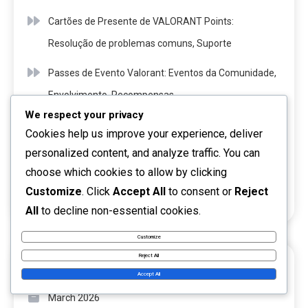
Cartões de Presente de VALORANT Points:
Resolução de problemas comuns, Suporte
Passes de Evento Valorant: Eventos da Comunidade,
Envolvimento, Recompensas
We respect your privacy
Cartões de Presente de VALORANT Points:
Cookies help us improve your experience, deliver
Restrições Regionais, Variações, Soluções
personalized content, and analyze traffic. You can
choose which cookies to allow by clicking
Códigos Riot Para Recompensas de Valorant:
Customize
. Click
Accept All
to consent or
Reject
Reivindicação, Limites, Elegibilidade
All
to decline non-essential cookies.
Customize
Reject All
ARQUIVO
Accept All
March 2026